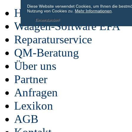
Diese Website verwendet Cookies, um Ihnen die bestmögl
Home
Nutzung von Cookies zu.
Mehr Informationen
.
Einverstanden!
Waagen-Software EFA
Reparaturservice
QM-Beratung
Über uns
Partner
Anfragen
Lexikon
AGB